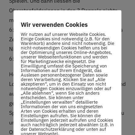
Spielen. Und dann liessen die
Oberstenfelderinnen in den 3 Doppeln nichts
mehr anbrennen: Sanchez/Vuap gewannen
Wir verwenden Cookies
6:1/6:3 gegen Früh/Arslanagic, die Youngsters
Wir nutzen auf unserer Webseite Cookies.
Einige Cookies sind notwendig (z.B. für den
Zecher/Bechle gewannen 6:4/7:6 gegen
Warenkorb) andere sind nicht notwendig. Die
nicht-notwendigen Cookies helfen uns bei
Niedan/Maier und Cibic/Vincon waren beim
der Optimierung unseres Online-Angebotes,
unserer Webseitenfunktionen und werden
6:3/6:0 gegen Rilling/Biegert klar besser.
für Marketingzwecke eingesetzt. Die
Einwilligung umfasst die Speicherung von
Informationen auf Ihrem Endgerät, das
Henry Tschech und seine Herren 1 konnten im
Auslesen personenbezogener Daten sowie
deren Verarbeitung. Klicken Sie auf „Alle
Lokalderby gegen Ludwigsburg nach langen und
akzeptieren“, um in den Einsatz von nicht
notwendigen Cookies einzuwilligen oder auf
„Alle ablehnen“, wenn Sie sich anders
ausgiebigen Gesprächen nun doch die
entscheiden. Sie können unter
„Einstellungen verwalten“ detaillierte
gewünschte Verstärkung aus Rumänien und
Informationen der von uns eingesetzten
Arten von Cookies erhalten und deren
Spanien auf den Platz bringen. Mihai Marinescu
Einstellungen aufrufen. Sie können die
Einstellungen jederzeit aufrufen und Cookies
und Carles Hernandez Mas verstärkten die
auch nachträglich jederzeit abwählen (z.B. in
der Datenschutzerklärung oder unten auf
Oberstenfelder auf den Plätzen 1 und 2 und
unserer Webseite).