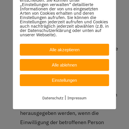
entscheiden. Sie können unter
„Einstellungen verwalten“ detaillierte
Informationen der von uns eingesetzten
Listen von Mitgliedern oder Teilnehmern
Arten von Cookies erhalten und deren
Einstellungen aufrufen. Sie können die
werden den jeweiligen Mitarbeiterinnen
Einstellungen jederzeit aufrufen und Cookies
auch nachträglich jederzeit abwählen (z.B. in
und Mitarbeitern im Verein (z.B.
der Datenschutzerklärung oder unten auf
unserer Webseite).
Vorstandsmitgliedern, Übungsleitern)
insoweit zur Verfügung gestellt, wie es die
Alle akzeptieren
jeweilige Aufgabenstellung erfordert.
Alle ablehnen
Beim Umgang der dabei verwendeten
personenbezogenen Daten ist das Gebot
Einstellungen
der Datensparsamkeit zu beachten.
Personenbezogene Daten von Mitgliedern
|
Datenschutz
Impressum
dürfen an andere Vereinsmitglieder nur
herausgegeben werden, wenn die
Einwilligung der betroffenen Person