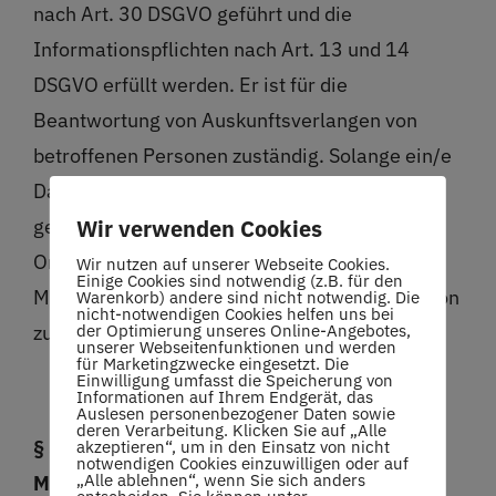
nach Art. 30 DSGVO geführt und die
Informationspflichten nach Art. 13 und 14
DSGVO erfüllt werden. Er ist für die
Beantwortung von Auskunftsverlangen von
betroffenen Personen zuständig. Solange ein/e
Datenschutzbeauftragte/r nach den
Wir verwenden Cookies
gesetzlichen Vorschriften bzw. § 8 dieser
Ordnung nicht erforderlich ist, ist die für
Wir nutzen auf unserer Webseite Cookies.
Einige Cookies sind notwendig (z.B. für den
Medien/Datenschutz gewählte/bestellte Person
Warenkorb) andere sind nicht notwendig. Die
nicht-notwendigen Cookies helfen uns bei
der Optimierung unseres Online-Angebotes,
zuständig.
unserer Webseitenfunktionen und werden
für Marketingzwecke eingesetzt. Die
Einwilligung umfasst die Speicherung von
Informationen auf Ihrem Endgerät, das
Auslesen personenbezogener Daten sowie
deren Verarbeitung. Klicken Sie auf „Alle
§ 5 Verwendung und Herausgabe von
akzeptieren“, um in den Einsatz von nicht
notwendigen Cookies einzuwilligen oder auf
„Alle ablehnen“, wenn Sie sich anders
Mitgliederdaten und –listen