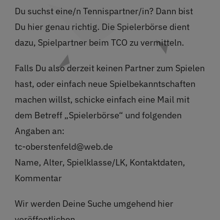
Restaurant
Du suchst eine/n Tennispartner/in? Dann bist
Du hier genau richtig. Die Spielerbörse dient
Termine
dazu, Spielpartner beim TCO zu vermitteln.
Falls Du also derzeit keinen Partner zum Spielen
Über uns
hast, oder einfach neue Spielbekanntschaften
machen willst, schicke einfach eine Mail mit
Info
dem Betreff „Spielerbörse“ und folgenden
Angaben an:
Platz buchen
tc-oberstenfeld@web.de
Name, Alter, Spielklasse/LK, Kontaktdaten,
Kommentar
Wir werden Deine Suche umgehend hier
veröffentlichen.