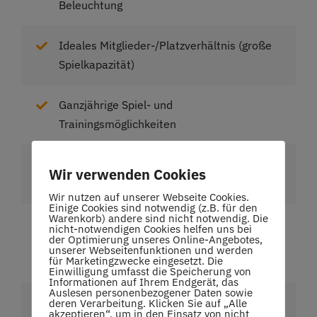
Beleuchtung
Ideales Mitglieder-/Platzverhältnis (große
Spielkapazität)
Ganzjährige Spiel- und
Trainingsmöglichkeiten
Hochqualifizierte Vereinstrainer,
Wir verwenden Cookies
Trainingsangebote für Jedermann
Wir nutzen auf unserer Webseite Cookies.
Einige Cookies sind notwendig (z.B. für den
Warenkorb) andere sind nicht notwendig. Die
2007, 2008, 2010, 2013, 2014, 2017,
nicht-notwendigen Cookies helfen uns bei
der Optimierung unseres Online-Angebotes,
2018, 2019 württembergischer Hallen-
unserer Webseitenfunktionen und werden
für Marketingzwecke eingesetzt. Die
Mannschaftsmeister Herren
Einwilligung umfasst die Speicherung von
Informationen auf Ihrem Endgerät, das
Auslesen personenbezogener Daten sowie
20 Mannschaften im 2023-Spielbetrieb,
deren Verarbeitung. Klicken Sie auf „Alle
akzeptieren“, um in den Einsatz von nicht