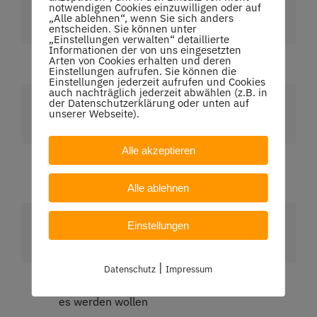
davon 10 Aktive, 6 Jugend und 4
notwendigen Cookies einzuwilligen oder auf
„Alle ablehnen“, wenn Sie sich anders
Hobbyteams
entscheiden. Sie können unter
„Einstellungen verwalten“ detaillierte
Informationen der von uns eingesetzten
Arten von Cookies erhalten und deren
Mannschaften für jede Altersstufe
Einstellungen aufrufen. Sie können die
Einstellungen jederzeit aufrufen und Cookies
auch nachträglich jederzeit abwählen (z.B. in
der Datenschutzerklärung oder unten auf
Umfangreiche und qualitativ hochwertige
unserer Webseite).
sowie erfolgreiche Jugendarbeit
Alle akzeptieren
Besonderer Schwerpunkt: Kindergarten-
Tennis (Kleinfeld)
Alle ablehnen
Starker Schwerpunkt im Freizeitbereich für
Einstellungen
Jedermann, Freizeit, Hobby
|
Datenschutz
Impressum
Regelspielbetrieb für Neumitglieder oder die
es werden wollen