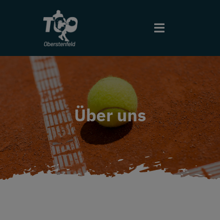
Zum
Inhalt
Toggle
springen
Navigation
Start
Aktuelles
Über uns
Ergebnisse
Halle
Sport