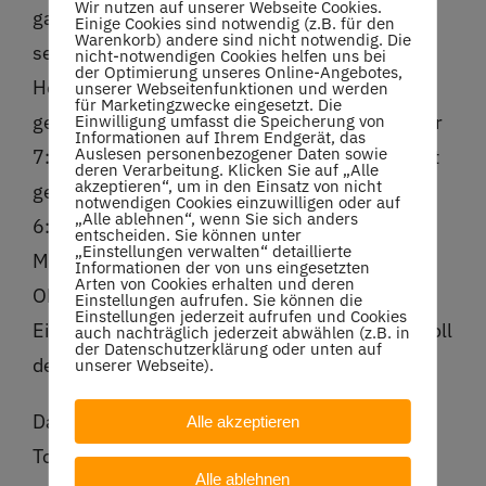
Wir nutzen auf unserer Webseite Cookies.
gabs ein neues Gesicht: Simone Agostini gab
Einige Cookies sind notwendig (z.B. für den
Warenkorb) andere sind nicht notwendig. Die
sein Debut gegen Lagger und gewann 6:4/6:3.
nicht-notwendigen Cookies helfen uns bei
der Optimierung unseres Online-Angebotes,
Henry Tschech auf 4 spielte gegen Kautz und
unserer Webseitenfunktionen und werden
für Marketingzwecke eingesetzt. Die
gewann 7:5/6:1.Luca Schondelmaier auf 5 war
Einwilligung umfasst die Speicherung von
Informationen auf Ihrem Endgerät, das
Auslesen personenbezogener Daten sowie
7:5/6:0 gegen Kiem erfolgreich und Fredi Rast
deren Verarbeitung. Klicken Sie auf „Alle
akzeptieren“, um in den Einsatz von nicht
gewann auf Position 6 gegen Ritter
notwendigen Cookies einzuwilligen oder auf
„Alle ablehnen“, wenn Sie sich anders
6:7/6:2/10:7, auch im Tie-Break. Nach dem
entscheiden. Sie können unter
„Einstellungen verwalten“ detaillierte
Match gegen Ravensburg lieferten die
Informationen der von uns eingesetzten
Arten von Cookies erhalten und deren
Oberstenfelder schon wieder ein 6:0 nach den
Einstellungen aufrufen. Sie können die
Einstellungen jederzeit aufrufen und Cookies
Einzeln ab, Sportwart Jens Stottmeister war voll
auch nachträglich jederzeit abwählen (z.B. in
der Datenschutzerklärung oder unten auf
des Lobs.
unserer Webseite).
Daß Jakob Sude immer noch ein
Alle akzeptieren
Topptennisspieler ist, konnte er im Doppel
Alle ablehnen