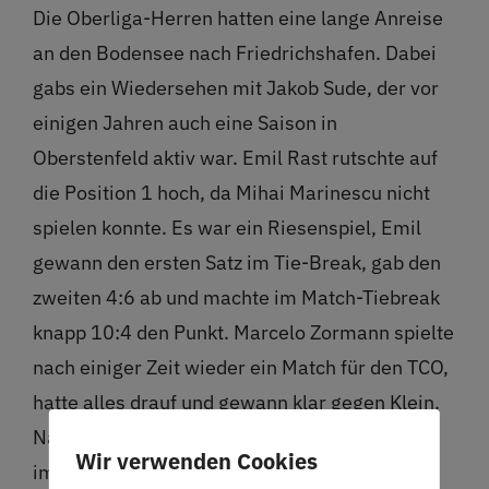
Die Oberliga-Herren hatten eine lange Anreise
an den Bodensee nach Friedrichshafen. Dabei
gabs ein Wiedersehen mit Jakob Sude, der vor
einigen Jahren auch eine Saison in
Oberstenfeld aktiv war. Emil Rast rutschte auf
die Position 1 hoch, da Mihai Marinescu nicht
spielen konnte. Es war ein Riesenspiel, Emil
gewann den ersten Satz im Tie-Break, gab den
zweiten 4:6 ab und machte im Match-Tiebreak
knapp 10:4 den Punkt. Marcelo Zormann spielte
nach einiger Zeit wieder ein Match für den TCO,
hatte alles drauf und gewann klar gegen Klein.
Nachdem der erste Satz 6:0 endete, zog Klein
Wir verwenden Cookies
im zweiten bei 2:0 für Marcelo zurück. Auf 3