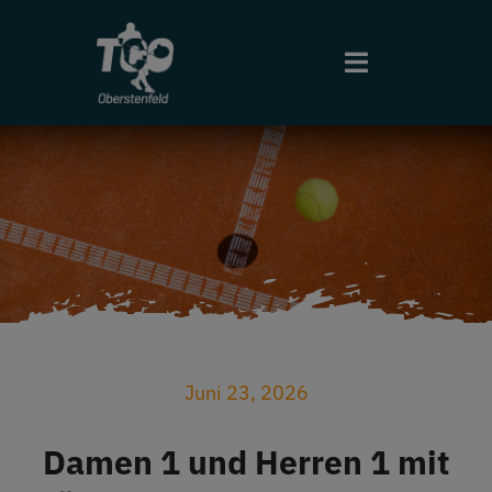
Zum
Inhalt
Toggle
springen
Navigation
Start
Aktuelles
Ergebnisse
Halle
Juni 23, 2026
Sport
Damen 1 und Herren 1 mit