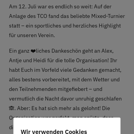
Am 12. Juli war es endlich so weit: Auf der
Anlage des TCO fand das beliebte Mixed-Turnier
statt – ein sportliches und herzliches Highlight
für unseren Verein.
Ein ganz ❤️liches Dankeschön geht an Alex,
Antje und Heidi für die tolle Organisation! Ihr
habt Euch im Vorfeld viele Gedanken gemacht,
alles bestens vorbereitet, mit dem Wetter und
den Teilnehmenden mitgefiebert – und
vermutlich die Nacht davor unruhig geschlafen
🙈. Aber: Es hat sich mehr als gelohnt! Die
Organisation war perfekt, man spürte, dass
dieses Turnier etwas Besonderes war. Auf
Wir verwenden Cookies