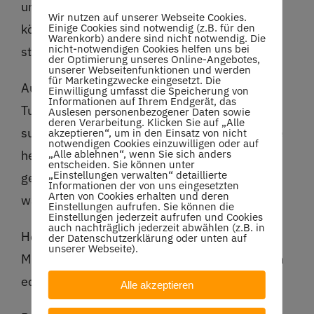
unserer Anlage war richtig was los – darauf
Wir nutzen auf unserer Webseite Cookies.
können wir als Verein und vor allem ihr sehr
Einige Cookies sind notwendig (z.B. für den
Warenkorb) andere sind nicht notwendig. Die
nicht-notwendigen Cookies helfen uns bei
stolz sein! 👏
der Optimierung unseres Online-Angebotes,
unserer Webseitenfunktionen und werden
für Marketingzwecke eingesetzt. Die
Auch ein großes Dankeschön an unsere
Einwilligung umfasst die Speicherung von
Informationen auf Ihrem Endgerät, das
Turnierleitung Antje und Ulli – ihr habt das
Auslesen personenbezogener Daten sowie
deren Verarbeitung. Klicken Sie auf „Alle
super gemacht! Und nicht zu vergessen: all die
akzeptieren“, um in den Einsatz von nicht
notwendigen Cookies einzuwilligen oder auf
helfenden Hände, die spontan mit angepackt,
„Alle ablehnen“, wenn Sie sich anders
entscheiden. Sie können unter
„Einstellungen verwalten“ detaillierte
gebacken und unterstützt haben. Ohne Euch
Informationen der von uns eingesetzten
Arten von Cookies erhalten und deren
wäre dieser Tag nicht so gelungen gewesen.
Einstellungen aufrufen. Sie können die
Einstellungen jederzeit aufrufen und Cookies
auch nachträglich jederzeit abwählen (z.B. in
Herzlichen Glückwunsch an Christoph und
der Datenschutzerklärung oder unten auf
unserer Webseite).
Madleine zum Turniersieg – das Finale war ein
echtes Highlight und schön anzusehen!
Alle akzeptieren