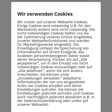
eröffnen kann.
Wir verwenden Cookies
Luigi ist ein waschechter Sizilianer und
Wir nutzen auf unserer Webseite Cookies.
Einige Cookies sind notwendig (z.B. für den
wird für uns und Gäste aller Art frisch
Warenkorb) andere sind nicht notwendig. Die
nicht-notwendigen Cookies helfen uns bei
kochen. Luigi will erst mit einer
der Optimierung unseres Online-Angebotes,
unserer Webseitenfunktionen und werden
kleineren italienisch/deutschen
für Marketingzwecke eingesetzt. Die
Einwilligung umfasst die Speicherung von
Speisekarte anfangen und wird sie dann
Informationen auf Ihrem Endgerät, das
Auslesen personenbezogener Daten sowie
mit der Zeit erweitern.
deren Verarbeitung. Klicken Sie auf „Alle
akzeptieren“, um in den Einsatz von nicht
notwendigen Cookies einzuwilligen oder auf
„Alle ablehnen“, wenn Sie sich anders
Wir wünschen Luigi einen guten Start bei
entscheiden. Sie können unter
„Einstellungen verwalten“ detaillierte
uns und möchten alle auffordern ihn zu
Informationen der von uns eingesetzten
Arten von Cookies erhalten und deren
unterstützen.
Einstellungen aufrufen. Sie können die
Einstellungen jederzeit aufrufen und Cookies
auch nachträglich jederzeit abwählen (z.B. in
der Datenschutzerklärung oder unten auf
Sportliche Grüße und einen guten
unserer Webseite).
Appetit bei Luigi.