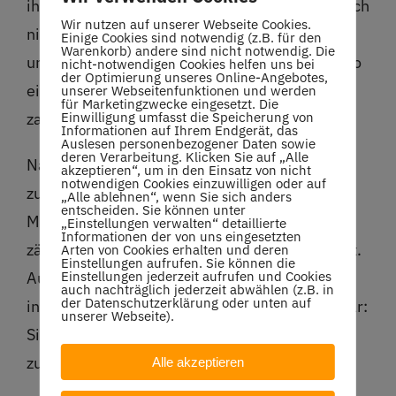
ihre Schleifchen ab. Jedem ist klar, heute bin ich
Wir nutzen auf unserer Webseite Cookies.
nicht hier, um zu gewinnen. Heute geht es nur
Einige Cookies sind notwendig (z.B. für den
Warenkorb) andere sind nicht notwendig. Die
um den Spaß! Trotzdem, schön zu sehen wie so
nicht-notwendigen Cookies helfen uns bei
der Optimierung unseres Online-Angebotes,
ein Schleifchen ein Lächeln in die Gesichter
unserer Webseitenfunktionen und werden
für Marketingzwecke eingesetzt. Die
Einwilligung umfasst die Speicherung von
zaubern kann!
Informationen auf Ihrem Endgerät, das
Auslesen personenbezogener Daten sowie
deren Verarbeitung. Klicken Sie auf „Alle
Nach 5 Runden mit jeweilig neu
akzeptieren“, um in den Einsatz von nicht
notwendigen Cookies einzuwilligen oder auf
zusammengestellten Paarungen, die sich tolle
„Alle ablehnen“, wenn Sie sich anders
entscheiden. Sie können unter
Matches lieferten, ging es ans Schleifchen
„Einstellungen verwalten“ detaillierte
Informationen der von uns eingesetzten
zählen und danach an das mitgebrachte Buffet.
Arten von Cookies erhalten und deren
Einstellungen aufrufen. Sie können die
Einstellungen jederzeit aufrufen und Cookies
Auch ein dickes Dankeschön an die Spender
auch nachträglich jederzeit abwählen (z.B. in
der Datenschutzerklärung oder unten auf
innen! Durch die Runde blickend war sofort klar:
unserer Webseite).
Sieger waren wir alle. Es war einfach toll
zusammen!
Alle akzeptieren