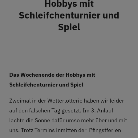
Hobbys mit
Restaurant
Schleifchenturnier und
Spiel
Termine
Über uns
Info
Das Wochenende der Hobbys mit
Schleifchenturnier und Spiel
Platz buchen
Zweimal in der Wetterlotterie haben wir leider
auf den falschen Tag gesetzt. Im 3. Anlauf
lachte die Sonne dafür umso mehr über und mit
uns. Trotz Termins inmitten der Pfingstferien