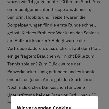
waren wir 14 gutgelaunte TCOler am Start. Aus
einer buntgemischten Truppe aus Juniorin,
Seniorin, Hobbits und Freizeit waren die
Doppelpaarungen für die erste Runde schnell
gelost. Kleines Problem: Wer kann das Schloss
am Ballkorb knacken? Belegt wurde die
Vorfreude dadurch, dass sich erst auf dem Platz
einige fragten: Brauchen wir nicht Bälle zum
Tennis spielen? Zum Glück wurde der
Panzerknacker zügig gefunden und es konnte
endlich losgehen. Antje gab den Startschrei!
Nochmals dickes Dankeschön für Deine
Unterstützung bei der Orga vor Ort! …nach 30
Minuten holten sich die ersten Matchgewinner
Wir verwenden Cookies