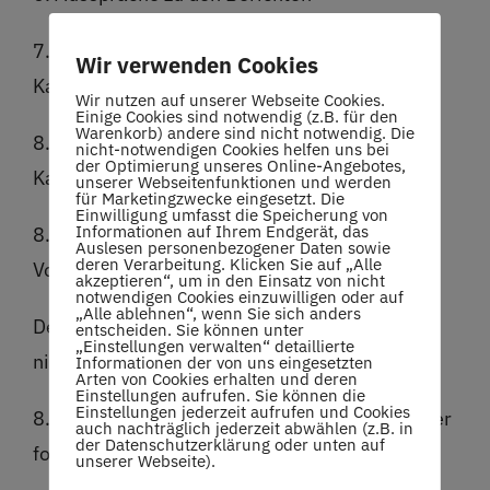
7. Entlastung des Vorstandes und der
Wir verwenden Cookies
Kassenprüfer
Wir nutzen auf unserer Webseite Cookies.
Einige Cookies sind notwendig (z.B. für den
Warenkorb) andere sind nicht notwendig. Die
8. Wahlen zum Vorstand; Wahl der
nicht-notwendigen Cookies helfen uns bei
der Optimierung unseres Online-Angebotes,
Kassenprüfer/innen
unserer Webseitenfunktionen und werden
für Marketingzwecke eingesetzt. Die
Einwilligung umfasst die Speicherung von
Informationen auf Ihrem Endgerät, das
8.1 Wahl des stellvertretenden
Auslesen personenbezogener Daten sowie
deren Verarbeitung. Klicken Sie auf „Alle
Vorstandvorsitzenden.
akzeptieren“, um in den Einsatz von nicht
notwendigen Cookies einzuwilligen oder auf
„Alle ablehnen“, wenn Sie sich anders
Der Vorstandsvorsitzende wird dieses Jahr
entscheiden. Sie können unter
„Einstellungen verwalten“ detaillierte
nicht gewählt.
Informationen der von uns eingesetzten
Arten von Cookies erhalten und deren
Einstellungen aufrufen. Sie können die
Einstellungen jederzeit aufrufen und Cookies
8.2 Wahl der weiteren Vorstandsmitglieder, der
auch nachträglich jederzeit abwählen (z.B. in
der Datenschutzerklärung oder unten auf
folgenden Bereiche Sport, Technik, Presse.
unserer Webseite).