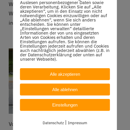
Auslesen personenbezogener Daten sowie
Wir freuen uns, dass Erik und Tim dieses
deren Verarbeitung. Klicken Sie auf „Alle
akzeptieren“, um in den Einsatz von nicht
Wochenende zum ersten Mal dabei waren und
notwendigen Cookies einzuwilligen oder auf
„Alle ablehnen“, wenn Sie sich anders
in die Mannschaft eingestiegen sind.
entscheiden. Sie können unter
„Einstellungen verwalten“ detaillierte
Informationen der von uns eingesetzten
Arten von Cookies erhalten und deren
Einstellungen aufrufen. Sie können die
Einstellungen jederzeit aufrufen und Cookies
auch nachträglich jederzeit abwählen (z.B. in
der Datenschutzerklärung oder unten auf
unserer Webseite).
Alle akzeptieren
Alle ablehnen
Einstellungen
|
Datenschutz
Impressum
Von links nach rechts: Max Gläser, Erik