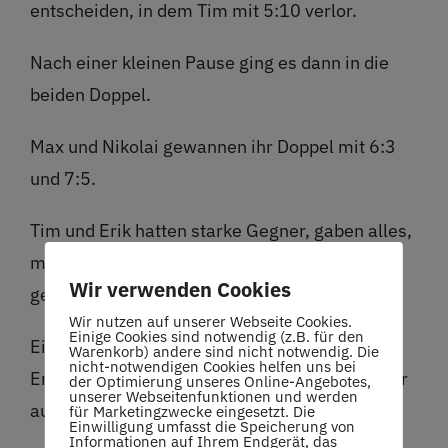
entscheiden, in dem Tim mit 5:10 verlor.
Nach einer kleinen Pause ging es dann in die
beiden Doppel.
Max und Nikolai gewannen ihr Doppel mit 6:3
und 7:5.
Tim und Erik hatten starke Gegner, gaben alles,
mussten sich aber leider mit 2:6 und 2:6
Wir verwenden Cookies
geschlagen geben.
Wir nutzen auf unserer Webseite Cookies.
Einige Cookies sind notwendig (z.B. für den
Ein Spieltag voller Höhen und Tiefen und der
Warenkorb) andere sind nicht notwendig. Die
nicht-notwendigen Cookies helfen uns bei
Erfahrung, dass so ein Match-Tie-Break immer
der Optimierung unseres Online-Angebotes,
unserer Webseitenfunktionen und werden
auch ein Glückspiel ist.
für Marketingzwecke eingesetzt. Die
Einwilligung umfasst die Speicherung von
Informationen auf Ihrem Endgerät, das