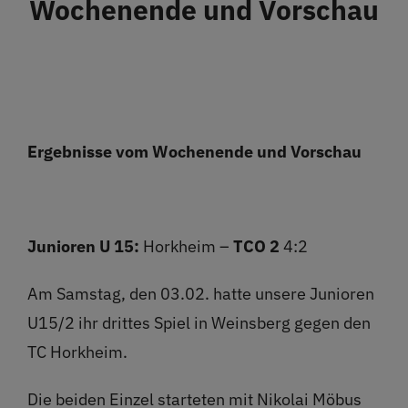
Wochenende und Vorschau
Restaurant
Termine
Über uns
Ergebnisse vom Wochenende und Vorschau
Info
Junioren U 15:
Horkheim –
TCO 2
4:2
Platz buchen
Am Samstag, den 03.02. hatte unsere Junioren
U15/2 ihr drittes Spiel in Weinsberg gegen den
TC Horkheim.
Die beiden Einzel starteten mit Nikolai Möbus