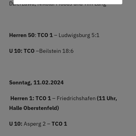
Dzierzawa, Nikolai Möbus und Tim Lang
Herren 50
:
TCO 1
– Ludwigsburg 5:1
U 10:
TCO
–Beilstein 18:6
Sonntag, 11.02.2024
Herren 1: TCO 1
– Friedrichshafen
(11 Uhr,
Halle Oberstenfeld)
U 10:
Asperg 2 –
TCO 1