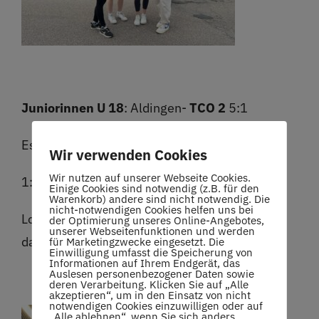
Juniorinnen U 18
: Aldingen-
TCO 2
5:1
Es spielten: Sophie, Katy, Lea und Lorena.
Wir verwenden Cookies
Wir nutzen auf unserer Webseite Cookies.
1:5 leider verloren.
Einige Cookies sind notwendig (z.B. für den
Warenkorb) andere sind nicht notwendig. Die
nicht-notwendigen Cookies helfen uns bei
Lorena und Sophie haben aber noch verdient
der Optimierung unseres Online-Angebotes,
unserer Webseitenfunktionen und werden
das Doppel mit 6:4, 6:4 gewonnen.
für Marketingzwecke eingesetzt. Die
Einwilligung umfasst die Speicherung von
Informationen auf Ihrem Endgerät, das
Auslesen personenbezogener Daten sowie
deren Verarbeitung. Klicken Sie auf „Alle
akzeptieren“, um in den Einsatz von nicht
notwendigen Cookies einzuwilligen oder auf
„Alle ablehnen“, wenn Sie sich anders