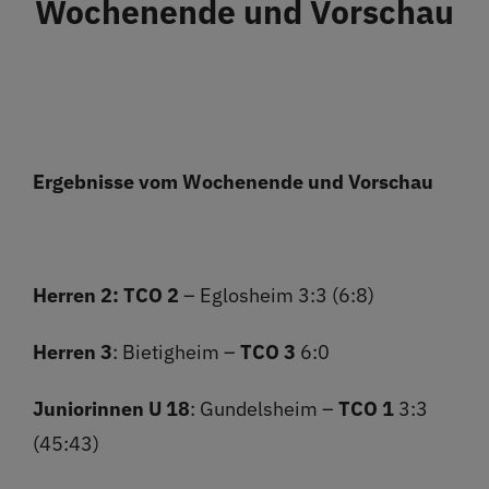
Wochenende und Vorschau
Restaurant
Termine
Über uns
Ergebnisse vom Wochenende und Vorschau
Info
Herren 2:
TCO 2
– Eglosheim 3:3 (6:8)
Platz buchen
Herren 3
: Bietigheim –
TCO 3
6:0
Juniorinnen U 18
: Gundelsheim –
TCO 1
3:3
(45:43)