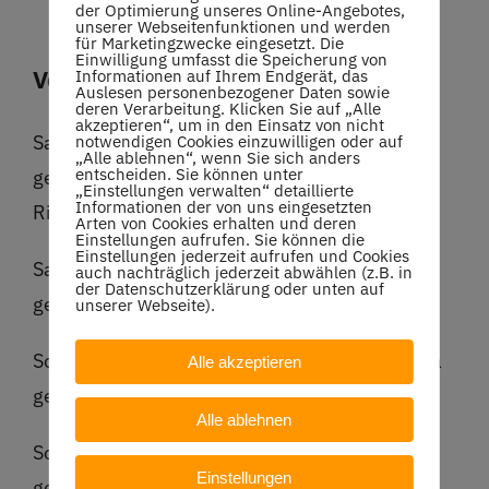
der Optimierung unseres Online-Angebotes,
unserer Webseitenfunktionen und werden
für Marketingzwecke eingesetzt. Die
Einwilligung umfasst die Speicherung von
Vorschau für 2025
Informationen auf Ihrem Endgerät, das
Auslesen personenbezogener Daten sowie
deren Verarbeitung. Klicken Sie auf „Alle
akzeptieren“, um in den Einsatz von nicht
Sa, 11.1.2025 18:00 Herren 40 Staffelliga
notwendigen Cookies einzuwilligen oder auf
„Alle ablehnen“, wenn Sie sich anders
entscheiden. Sie können unter
gegen Rielingshäuser-TC-Marbach 1, in
„Einstellungen verwalten“ detaillierte
Informationen der von uns eingesetzten
Rielingshausen
Arten von Cookies erhalten und deren
Einstellungen aufrufen. Sie können die
Einstellungen jederzeit aufrufen und Cookies
Sa, 11.1.2025 18:00 Herren 40 Kreisstaffel 2
auch nachträglich jederzeit abwählen (z.B. in
der Datenschutzerklärung oder unten auf
gegen SPG TSG Hohenlohe 2, in Öhringen
unserer Webseite).
So, 12.1.2025 09:00 KIDs-Cup U12 Staffelliga
Alle akzeptieren
gegen TC Oberstenfeld 1, in
Oberstenfeld
Alle ablehnen
So, 12.1.2025 14:00 Herren 50 Staffelliga
Einstellungen
gegen TSC Vaihingen/Enz 1957 1, in