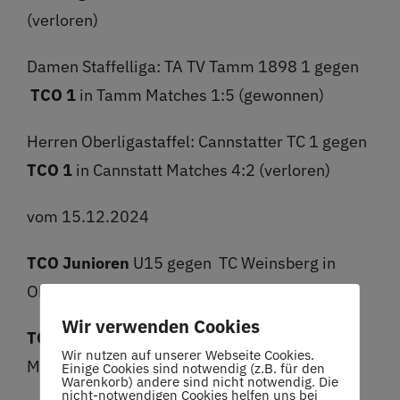
(verloren)
Damen Staffelliga: TA TV Tamm 1898 1 gegen
TCO 1
in Tamm Matches 1:5 (gewonnen)
Herren Oberligastaffel: Cannstatter TC 1 gegen
TCO 1
in Cannstatt Matches 4:2 (verloren)
vom 15.12.2024
TCO Junioren
U15 gegen TC Weinsberg in
Oberstenfeld 0:6 (gewonnen)
Wir verwenden Cookies
TCO Herren 50
gegen Rielingshäuser-TC-
Wir nutzen auf unserer Webseite Cookies.
Marbach in Oberstenfeld 6:0 (gewonnen)
Einige Cookies sind notwendig (z.B. für den
Warenkorb) andere sind nicht notwendig. Die
nicht-notwendigen Cookies helfen uns bei