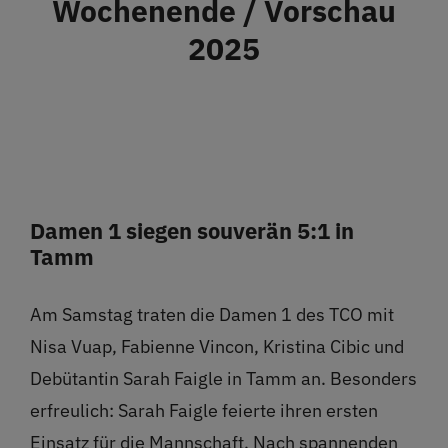
Wochenende / Vorschau
Restaurant
2025
Termine
Über uns
Info
Damen 1 siegen souverän 5:1 in
Tamm
Platz buchen
Am Samstag traten die Damen 1 des TCO mit
Nisa Vuap, Fabienne Vincon, Kristina Cibic und
Debütantin Sarah Faigle in Tamm an. Besonders
erfreulich: Sarah Faigle feierte ihren ersten
Einsatz für die Mannschaft. Nach spannenden