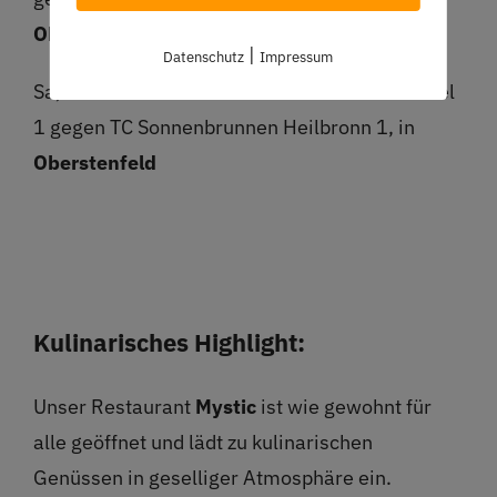
Oberstenfeld
|
Datenschutz
Impressum
Sa, 18.1.2025 15:00 Junioren U15 Kreisstaffel
1 gegen TC Sonnenbrunnen Heilbronn 1, in
Oberstenfeld
Kulinarisches Highlight:
Unser Restaurant
Mystic
ist wie gewohnt für
alle geöffnet und lädt zu kulinarischen
Genüssen in geselliger Atmosphäre ein.