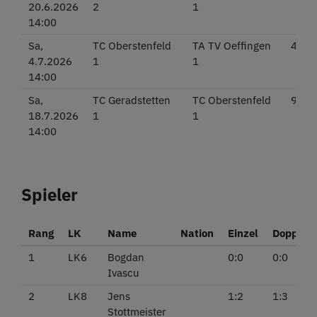
20.6.2026
2
1
14:00
Sa,
TC Oberstenfeld
TA TV Oeffingen
4:5
4.7.2026
1
1
14:00
Sa,
TC Geradstetten
TC Oberstenfeld
9:0
18.7.2026
1
1
14:00
Spieler
Rang
LK
Name
Nation
Einzel
Doppel
1
LK6
Bogdan
0:0
0:0
Ivascu
2
LK8
Jens
1:2
1:3
Stottmeister