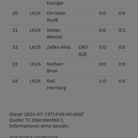
Eisinger
20
LK25
Christian
0:0
0:0
Rueß
21
LK25
Stefan
0:0
0:1
Wenzel
22
LK25
Zeljko Alviz
CRO
0:0
0:0
A/D
23
LK25
Norbert
0:0
0:0
Brosi
24
LK25
Ralf
1:0
0:0
Herrberg
Stand: 2026-07-19T19:09:40.000Z
Quelle: TC Oberstenfeld 1
Informationen ohne Gewähr.
2026 DOUBLE-YOUMEDIA.DE