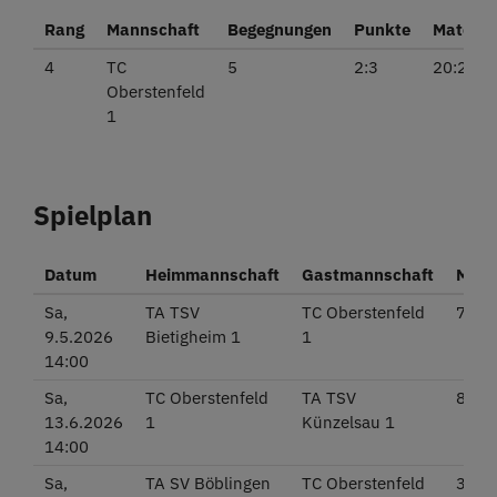
Rang
Mannschaft
Begegnungen
Punkte
Matche
4
TC
5
2:3
20:25
Oberstenfeld
1
Spielplan
Datum
Heimmannschaft
Gastmannschaft
Matc
Sa,
TA TSV
TC Oberstenfeld
7:2
9.5.2026
Bietigheim 1
1
14:00
Sa,
TC Oberstenfeld
TA TSV
8:1
13.6.2026
1
Künzelsau 1
14:00
Sa,
TA SV Böblingen
TC Oberstenfeld
3:6