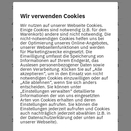
3
LK8
Oliver
2:1
3:0
Baumann
Wir verwenden Cookies
4
LK9
Daniil
UKR
2:1
2:1
Wir nutzen auf unserer Webseite Cookies.
Einige Cookies sind notwendig (z.B. für den
Cherkashov
A/D
Warenkorb) andere sind nicht notwendig. Die
nicht-notwendigen Cookies helfen uns bei
5
LK10
Maik Würl
1:0
2:0
der Optimierung unseres Online-Angebotes,
unserer Webseitenfunktionen und werden
6
LK10
Daniel
0:0
0:0
für Marketingzwecke eingesetzt. Die
Pütter
Einwilligung umfasst die Speicherung von
Informationen auf Ihrem Endgerät, das
Auslesen personenbezogener Daten sowie
7
LK11
Marc
1:3
1:3
deren Verarbeitung. Klicken Sie auf „Alle
Cousins
akzeptieren“, um in den Einsatz von nicht
notwendigen Cookies einzuwilligen oder auf
8
LK11
Benjamin
2:1
1:2
„Alle ablehnen“, wenn Sie sich anders
entscheiden. Sie können unter
Schröder
„Einstellungen verwalten“ detaillierte
Informationen der von uns eingesetzten
9
LK12
Christian
0:0
0:0
Arten von Cookies erhalten und deren
von
Einstellungen aufrufen. Sie können die
Einstellungen jederzeit aufrufen und Cookies
Hofmann
auch nachträglich jederzeit abwählen (z.B. in
der Datenschutzerklärung oder unten auf
10
LK13
Andreas
3:0
2:1
unserer Webseite).
Nägele