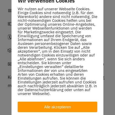
Wir verwenden Cookies
Wir nutzen auf unserer Webseite Cookies.
📅
Wann?
12. Juli
Einige Cookies sind notwendig (z.B. für den
Warenkorb) andere sind nicht notwendig. Die
nicht-notwendigen Cookies helfen uns bei
💶
Nenngeld:
30 € pro Doppel
der Optimierung unseres Online-Angebotes,
unserer Webseitenfunktionen und werden
für Marketingzwecke eingesetzt. Die
Einwilligung umfasst die Speicherung von
🗓
Anmeldeschluss:
7. Juli
Informationen auf Ihrem Endgerät, das
Auslesen personenbezogener Daten sowie
deren Verarbeitung. Klicken Sie auf „Alle
🎲
Auslosung:
9. Juli
akzeptieren“, um in den Einsatz von nicht
notwendigen Cookies einzuwilligen oder auf
„Alle ablehnen“, wenn Sie sich anders
entscheiden. Sie können unter
📧
Anmeldung bei Alex:
tcohobby@gmail.com
„Einstellungen verwalten“ detaillierte
Informationen der von uns eingesetzten
Arten von Cookies erhalten und deren
Kommt vorbei und erlebt einen sportlichen Tag
Einstellungen aufrufen. Sie können die
Einstellungen jederzeit aufrufen und Cookies
mit viel Spaß und fairen Matches! 😄🎾
auch nachträglich jederzeit abwählen (z.B. in
der Datenschutzerklärung oder unten auf
unserer Webseite).
Alle akzeptieren