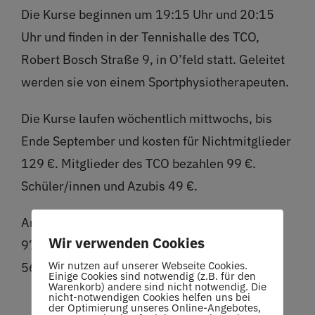
Die Kurse beginnen um 19:15 Uhr und 20:15
Uhr und finden in der Tennishalle des TCO,
Robert Bosch Straße 9, in O’feld statt. Geleitet
werden sie von einem Sportphysiotherapeuten.
Die Kurse laufen wöchentlich mittwochs, bis
Ende September und kosten für Nichtmitglieder
129 €. Mitglieder des TCO bezahlen 99 €.
Schüler/innen und Azubis 49 €.
Anmeldungen bei Steffi Reuter +49 174
Wir verwenden Cookies
9728379 oder Stefan Werner +49 152
Wir nutzen auf unserer Webseite Cookies.
56246504.
Einige Cookies sind notwendig (z.B. für den
Warenkorb) andere sind nicht notwendig. Die
nicht-notwendigen Cookies helfen uns bei
der Optimierung unseres Online-Angebotes,