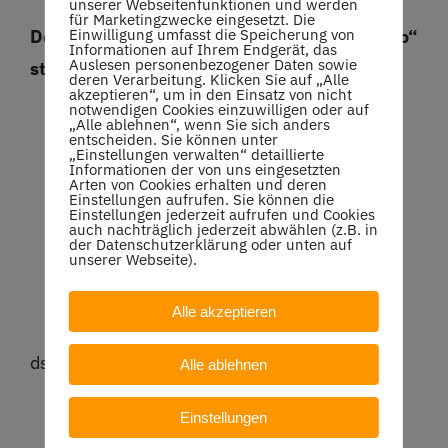
unserer Webseitenfunktionen und werden
für Marketingzwecke eingesetzt. Die
Einwilligung umfasst die Speicherung von
Der beliebte Anfängerkurs „from zero to hero“
Informationen auf Ihrem Endgerät, das
Auslesen personenbezogener Daten sowie
startet wieder!
deren Verarbeitung. Klicken Sie auf „Alle
akzeptieren“, um in den Einsatz von nicht
notwendigen Cookies einzuwilligen oder auf
10 Trainerstunden zum ausprobieren
„Alle ablehnen“, wenn Sie sich anders
entscheiden. Sie können unter
Schläger werden bei Bedarf gestellt
„Einstellungen verwalten“ detaillierte
Informationen der von uns eingesetzten
Mitgliedschaft nicht notwendig
Arten von Cookies erhalten und deren
Einstellungen aufrufen. Sie können die
Einstellungen jederzeit aufrufen und Cookies
Start: 06.05.2024
auch nachträglich jederzeit abwählen (z.B. in
der Datenschutzerklärung oder unten auf
Jeden Mittwoch: 19-20 Uhr
unserer Webseite).
Kosten: 99 €
Weitere Info & Registration:
Alle akzeptieren
dsreuter@web.de
, Tel: 0174/9728379
Alle ablehnen
Einstellungen