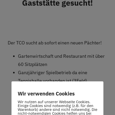
Gaststätte gesucht!
Restaurant
Termine
Über uns
Der TCO sucht ab sofort einen neuen Pächter!
Info
Gartenwirtschaft und Restaurant mit über
60 Sitzplätzen
Platz buchen
Ganzjähriger Spielbetrieb da eine
Tennishalle vorhanden ist (3Feld)
Nebenerwerb möglich, flexibel zu
Wir verwenden Cookies
vereinbarende Öffnungszeiten
Wir nutzen auf unserer Webseite Cookies.
Geringe Pacht
Einige Cookies sind notwendig (z.B. für den
Warenkorb) andere sind nicht notwendig. Die
Weitere Infos:
nicht-notwendigen Cookies helfen uns bei