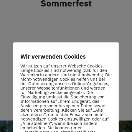
Sommerfest
Restaurant
Termine
Über uns
Das Sommerfest des TCO findet am
Wir verwenden Cookies
Samstag, den 16.09.23 mit der
Info
Wir nutzen auf unserer Webseite Cookies.
bekannten Erfolgsband „Evermind“
Einige Cookies sind notwendig (z.B. für den
Warenkorb) andere sind nicht notwendig. Die
statt.
nicht-notwendigen Cookies helfen uns bei
Platz buchen
der Optimierung unseres Online-Angebotes,
unserer Webseitenfunktionen und werden
für Marketingzwecke eingesetzt. Die
Einwilligung umfasst die Speicherung von
Informationen auf Ihrem Endgerät, das
Auslesen personenbezogener Daten sowie
deren Verarbeitung. Klicken Sie auf „Alle
akzeptieren“, um in den Einsatz von nicht
notwendigen Cookies einzuwilligen oder auf
„Alle ablehnen“, wenn Sie sich anders
entscheiden. Sie können unter