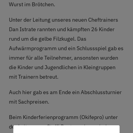
Wurst im Brötchen.
Unter der Leitung unseres neuen Cheftrainers
Dan Istrate rannten und kämpften 26 Kinder
rund um die gelbe Filzkugel. Das
Aufwärmprogramm und ein Schlussspiel gab es
immer für alle Teilnehmer, ansonsten wurden
die Kinder und Jugendlichen in Kleingruppen
mit Trainern betreut.
Auch hier gab es am Ende ein Abschlussturnier
mit Sachpreisen.
Beim Kinderferienprogramm (Okifepro) unter
der Leitung von Steffi Reuter gab es wieder