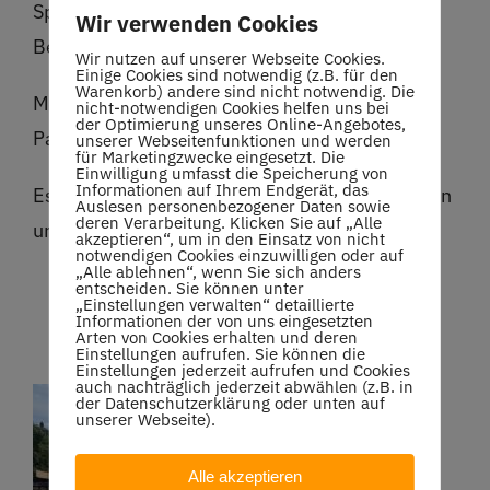
Spaß und Spiel mit allen Arten von Bällen und
Wir verwenden Cookies
Bewegungen.
Wir nutzen auf unserer Webseite Cookies.
Einige Cookies sind notwendig (z.B. für den
Warenkorb) andere sind nicht notwendig. Die
Mittags versorgte uns unser neuer Wirt: Luigi
nicht-notwendigen Cookies helfen uns bei
der Optimierung unseres Online-Angebotes,
Papais mit abwechslungsreichem Essen.
unserer Webseitenfunktionen und werden
für Marketingzwecke eingesetzt. Die
Einwilligung umfasst die Speicherung von
Informationen auf Ihrem Endgerät, das
Es ist schön, wenn die Anlage von Kinderlachen
Auslesen personenbezogener Daten sowie
deren Verarbeitung. Klicken Sie auf „Alle
und tollem Tennis ausgefüllt ist.
akzeptieren“, um in den Einsatz von nicht
notwendigen Cookies einzuwilligen oder auf
„Alle ablehnen“, wenn Sie sich anders
entscheiden. Sie können unter
„Einstellungen verwalten“ detaillierte
Informationen der von uns eingesetzten
Arten von Cookies erhalten und deren
Einstellungen aufrufen. Sie können die
Einstellungen jederzeit aufrufen und Cookies
auch nachträglich jederzeit abwählen (z.B. in
der Datenschutzerklärung oder unten auf
unserer Webseite).
Alle akzeptieren