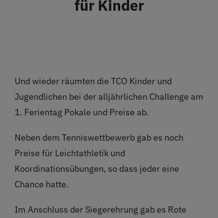
für Kinder
Restaurant
Termine
Über uns
Und wieder räumten die TCO Kinder und
Jugendlichen bei der alljährlichen Challenge am
Info
1. Ferientag Pokale und Preise ab.
Platz buchen
Neben dem Tenniswettbewerb gab es noch
Preise für Leichtathletik und
Koordinationsübungen, so dass jeder eine
Chance hatte.
Im Anschluss der Siegerehrung gab es Rote