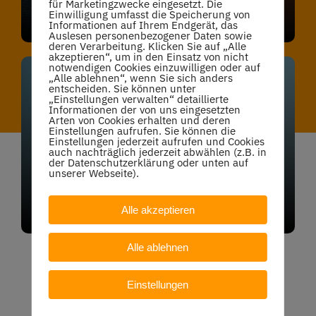
für Marketingzwecke eingesetzt. Die
Dolor sit amet magna
Einwilligung umfasst die Speicherung von
Informationen auf Ihrem Endgerät, das
Auslesen personenbezogener Daten sowie
deren Verarbeitung. Klicken Sie auf „Alle
akzeptieren“, um in den Einsatz von nicht
notwendigen Cookies einzuwilligen oder auf
„Alle ablehnen“, wenn Sie sich anders
entscheiden. Sie können unter
„Einstellungen verwalten“ detaillierte
Meet our team
Informationen der von uns eingesetzten
Arten von Cookies erhalten und deren
Einstellungen aufrufen. Sie können die
The Instructors
Einstellungen jederzeit aufrufen und Cookies
auch nachträglich jederzeit abwählen (z.B. in
der Datenschutzerklärung oder unten auf
unserer Webseite).
Dolor sit amet magna
Alle akzeptieren
Alle ablehnen
Einstellungen