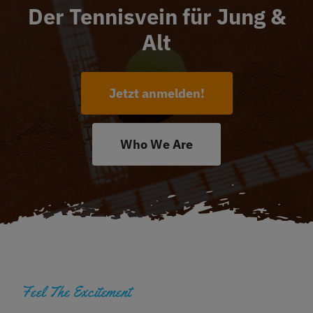
Der Tennisvein für Jung &
Restaurant
Alt
Termine
Jetzt anmelden!
Über uns
Who We Are
Info
Platz buchen
Feel The Excitement