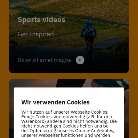
Sports videos
Get Inspired
Dolor sit amet magna
Wir verwenden Cookies
Club activities
Wir nutzen auf unserer Webseite Cookies.
View All Sports
Einige Cookies sind notwendig (z.B. für den
Warenkorb) andere sind nicht notwendig. Die
nicht-notwendigen Cookies helfen uns bei
der Optimierung unseres Online-Angebotes,
unserer Webseitenfunktionen und werden