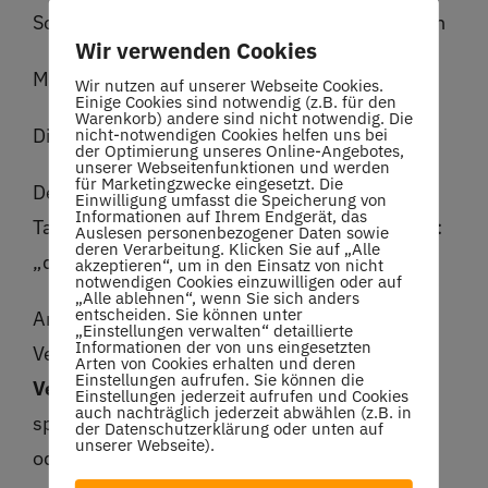
Sonntag:
11.00 – 14.00 Uhr: 50,-€ pro Person
Wir verwenden Cookies
Montag:
11.00- 14.00 Uhr:
50,-€ pro Person
Wir nutzen auf unserer Webseite Cookies.
Einige Cookies sind notwendig (z.B. für den
Warenkorb) andere sind nicht notwendig. Die
Dienstag:
11.00-14.00 Uhr:
50,-€ pro Person
nicht-notwendigen Cookies helfen uns bei
der Optimierung unseres Online-Angebotes,
unserer Webseitenfunktionen und werden
für Marketingzwecke eingesetzt. Die
Der Fokus liegt auf Technik, Koordination,
Einwilligung umfasst die Speicherung von
Informationen auf Ihrem Endgerät, das
Taktik, Freude am Tennis und natürlich wieder:
Auslesen personenbezogener Daten sowie
deren Verarbeitung. Klicken Sie auf „Alle
„der Speck muss weg- nach den Feiertagen“
akzeptieren“, um in den Einsatz von nicht
notwendigen Cookies einzuwilligen oder auf
„Alle ablehnen“, wenn Sie sich anders
entscheiden. Sie können unter
Ansprechpartner, Fragen und individuelle
„Einstellungen verwalten“ detaillierte
Informationen der von uns eingesetzten
Vereinbarungen bitte an Stefanie Reuter.
Arten von Cookies erhalten und deren
Einstellungen aufrufen. Sie können die
Verbindliche Anmeldung
bitte schnell aber
Einstellungen jederzeit aufrufen und Cookies
auch nachträglich jederzeit abwählen (z.B. in
spätestens bis 30.11.2025: dsreuter@web.de
der Datenschutzerklärung oder unten auf
unserer Webseite).
oder 01749728379