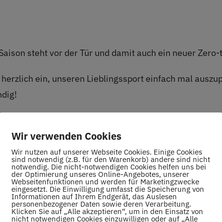
Saison steht vor der Tür und damit auch ein neuer Zero
t herzlich ein, unseren Lieblingssport einfach mal auszu
ndig!
Wir verwenden Cookies
obieren.
Wir nutzen auf unserer Webseite Cookies. Einige Cookies
sind notwendig (z.B. für den Warenkorb) andere sind nicht
stellt.
notwendig. Die nicht-notwendigen Cookies helfen uns bei
der Optimierung unseres Online-Angebotes, unserer
ist nicht notwendig!
Webseitenfunktionen und werden für Marketingzwecke
eingesetzt. Die Einwilligung umfasst die Speicherung von
Informationen auf Ihrem Endgerät, das Auslesen
personenbezogener Daten sowie deren Verarbeitung.
Klicken Sie auf „Alle akzeptieren“, um in den Einsatz von
hs von 18 bis 19 Uhr
nicht notwendigen Cookies einzuwilligen oder auf „Alle