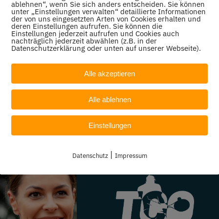
ablehnen“, wenn Sie sich anders entscheiden. Sie können
unter „Einstellungen verwalten“ detaillierte Informationen
der von uns eingesetzten Arten von Cookies erhalten und
 Informationen bitte bei Stefanie unter 0174 972 8379 o
deren Einstellungen aufrufen. Sie können die
Einstellungen jederzeit aufrufen und Cookies auch
nachträglich jederzeit abwählen (z.B. in der
Datenschutzerklärung oder unten auf unserer Webseite).
Alle akzeptieren
Kennenlernen dieses tollen Sports!
Alle ablehnen
Einstellungen
|
Datenschutz
Impressum