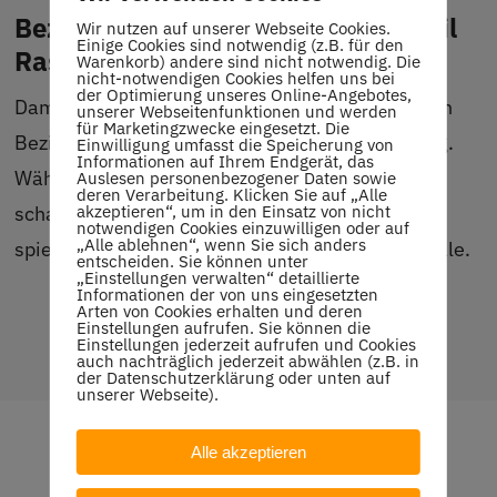
Bezirksmeister-Turniersieg für Emil
Wir nutzen auf unserer Webseite Cookies.
Einige Cookies sind notwendig (z.B. für den
Rast
Warenkorb) andere sind nicht notwendig. Die
nicht-notwendigen Cookies helfen uns bei
der Optimierung unseres Online-Angebotes,
Damen und Herren meldeten zu den diesjährigen
unserer Webseitenfunktionen und werden
für Marketingzwecke eingesetzt. Die
Bezirksmeisterschaften Bezirk A in Ludwigsburg.
Einwilligung umfasst die Speicherung von
Informationen auf Ihrem Endgerät, das
Während die Herren ein volles 32-Tableau
Auslesen personenbezogener Daten sowie
deren Verarbeitung. Klicken Sie auf „Alle
schafften, blieben die Damen unter sich und
akzeptieren“, um in den Einsatz von nicht
notwendigen Cookies einzuwilligen oder auf
„Alle ablehnen“, wenn Sie sich anders
spielten bei 8 Teilnehmerinnen gleich Viertelfinale.
entscheiden. Sie können unter
„Einstellungen verwalten“ detaillierte
Informationen der von uns eingesetzten
Arten von Cookies erhalten und deren
Einstellungen aufrufen. Sie können die
Einstellungen jederzeit aufrufen und Cookies
auch nachträglich jederzeit abwählen (z.B. in
der Datenschutzerklärung oder unten auf
unserer Webseite).
Alle akzeptieren