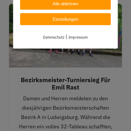
Alle ablehnen
Einstellungen
|
Datenschutz
Impressum
Bezirksmeister-Turniersieg Für
Emil Rast
Damen und Herren meldeten zu den
diesjährigen Bezirksmeisterschaften
Bezirk A in Ludwigsburg. Während die
Herren ein volles 32-Tableau schafften,