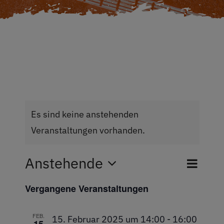
Restaurant
Termine
Über uns
Info
Es sind keine anstehenden
Veranstaltungen vorhanden.
Platz buchen
Anstehende
Veran
Veranst
Suche
Liste
Ansic
Datum
Suche
Navig
Vergangene Veranstaltungen
wählen.
und
Ansichte
FEB.
15. Februar 2025 um 14:00
-
16:00