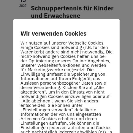
15
Navigati
2025
Schnuppertennis für Kinder
und Erwachsene
Tennishalle TC Oberstenfeld
Wir verwenden Cookies
Robert-Bosch-Straße 9,
Wir nutzen auf unserer Webseite Cookies.
Oberstenfeld
Einige Cookies sind notwendig (z.B. für den
Warenkorb) andere sind nicht notwendig. Die
nicht-notwendigen Cookies helfen uns bei
der Optimierung unseres Online-Angebotes,
DEZ.
27. Dezember 2024 um 17:00
-
30.
unserer Webseitenfunktionen und werden
27
für Marketingzwecke eingesetzt. Die
2024
Dezember 2024 um 12:00
Einwilligung umfasst die Speicherung von
Informationen auf Ihrem Endgerät, das
Auslesen personenbezogener Daten sowie
Tennis-Tagescamp für
deren Verarbeitung. Klicken Sie auf „Alle
Erwachsene in den
akzeptieren“, um in den Einsatz von nicht
notwendigen Cookies einzuwilligen oder auf
Weihnachtsferien 2024
„Alle ablehnen“, wenn Sie sich anders
entscheiden. Sie können unter
„Einstellungen verwalten“ detaillierte
Informationen der von uns eingesetzten
OKT.
21. Oktober 2024 um 08:00
-
17:00
Arten von Cookies erhalten und deren
21
Einstellungen aufrufen. Sie können die
2024
Herbstfest bei den
Einstellungen jederzeit aufrufen und Cookies
auch nachträglich jederzeit abwählen (z.B. in