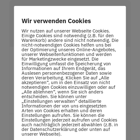
Wir verwenden Cookies
Wir nutzen auf unserer Webseite Cookies.
Einige Cookies sind notwendig (z.B. für den
Warenkorb) andere sind nicht notwendig. Die
nicht-notwendigen Cookies helfen uns bei
der Optimierung unseres Online-Angebotes,
unserer Webseitenfunktionen und werden
Beim Tennisclub Oberstenfeld
für Marketingzwecke eingesetzt. Die
Einwilligung umfasst die Speicherung von
Sind Vorstellungen Und Wünsche
Informationen auf Ihrem Endgerät, das
Auslesen personenbezogener Daten sowie
Wahr Geworden
deren Verarbeitung. Klicken Sie auf „Alle
akzeptieren“, um in den Einsatz von nicht
11Alle drei Topp-Mannschaften des TCO
notwendigen Cookies einzuwilligen oder auf
„Alle ablehnen“, wenn Sie sich anders
entscheiden. Sie können unter
haben Siege […]
„Einstellungen verwalten“ detaillierte
Informationen der von uns eingesetzten
Arten von Cookies erhalten und deren
Einstellungen aufrufen. Sie können die
Einstellungen jederzeit aufrufen und Cookies
auch nachträglich jederzeit abwählen (z.B. in
mehr erfahren
der Datenschutzerklärung oder unten auf
unserer Webseite).